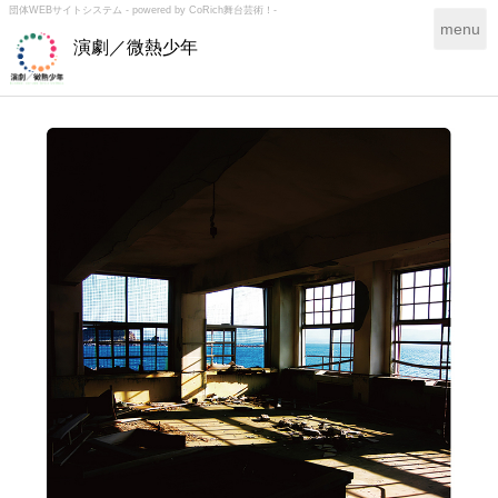
団体WEBサイトシステム - powered by
CoRich舞台芸術！-
T
menu
演劇／微熱少年
o
g
g
l
e
n
a
v
i
g
a
t
i
o
n