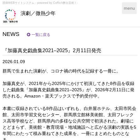
団体WEBサイトシステム - powered by
CoRich舞台芸術！-
T
menu
演劇／微熱少年
o
g
g
l
NEWS
一覧に戻る
e
n
『加藤真史戯曲集2021–2025』2月11日発売
a
v
2026.01.09
i
g
群馬で生まれた演劇が、コロナ禍の時代を記録する一冊に。
a
t
加藤真史が、2021年から2025年にかけて初演してきた8作品を収録
i
した戯曲集『加藤真史戯曲集2021–2025』が、2026年2月11日に発
o
売される。Amazon・楽天ブックスで予約受付中。
n
本書に収録されている8作品はいずれも、白井屋ホテル、太田市民会
館、太田市学習文化センター、群馬県立館林美術館、太田フレック
ス高等学校など、群馬県内の多様な公共空間で初演された。劇場に
とどまらず、美術館・教育現場・地域施設へと広がる演劇の実践を5
年間にわたって積み重ねてきた成果を、一冊にまとめたものとな
る。