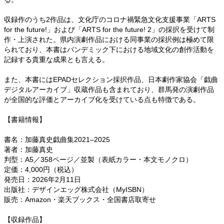
収録作のうち2作品は、文化庁のコロナ禍緊急文化支援事業「ARTS
for the future!」および「ARTS for the future! 2」の採択を受けて制
作・上演された。県内演劇作品における同事業の採択例は極めて限
られており、本書はパンデミック下における地域文化の創作活動を
記録する貴重な成果とも言える。
また、本書にはEPADセレクション採択作品、日本劇作家協会「戯曲
デジタルアーカイブ」収蔵作品も含まれており、群馬発の演劇作品
が全国的な評価とアーカイブ化を受けている点も特徴である。
【書籍情報】
書名：加藤真史戯曲集2021–2025
著者：加藤真史
判型：A5／358ページ／並製（表紙カラー・本文モノクロ）
定価：4,000円（税込）
発売日：2026年2月11日
出版社：デザインエッグ株式会社（MyISBN）
販売：Amazon・楽天ブックス・全国書店取寄せ
【収録作品】