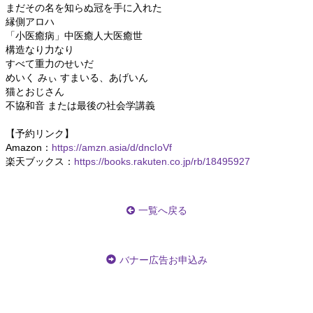
まだその名を知らぬ冠を手に入れた
縁側アロハ
「小医癒病」中医癒人大医癒世
構造なり力なり
すべて重力のせいだ
めいく みぃ すまいる、あげいん
猫とおじさん
不協和音 または最後の社会学講義
【予約リンク】
Amazon：
https://amzn.asia/d/dncIoVf
楽天ブックス：
https://books.rakuten.co.jp/rb/18495927
一覧へ戻る
バナー広告お申込み